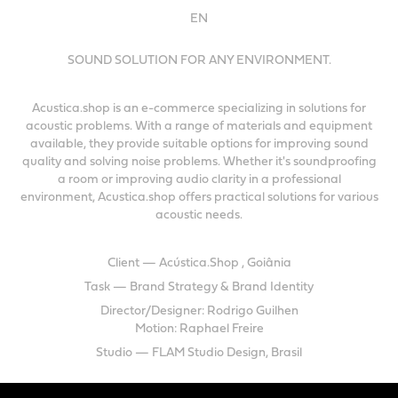
EN
SOUND SOLUTION FOR ANY ENVIRONMENT.
Acustica.shop is an e-commerce specializing in solutions for
acoustic problems. With a range of materials and equipment
available, they provide suitable options for improving sound
quality and solving noise problems. Whether it's soundproofing
a room or improving audio clarity in a professional
environment, Acustica.shop offers practical solutions for various
acoustic needs.
Client — Acústica.Shop , Goiânia
Task — Brand Strategy & Brand Identity
Director/Designer: Rodrigo Guilhen
Motion: Raphael Freire
Studio — FLAM Studio Design, Brasil