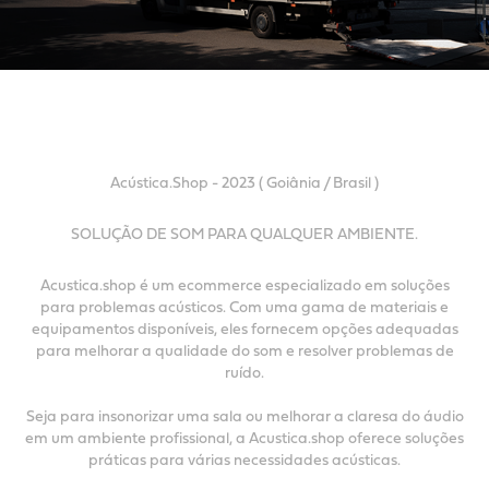
Acústica.Shop -
2023 ( Goiânia / Brasil )
SOLUÇÃO DE SOM PARA QUALQUER AMBIENTE.
Acustica.shop é um ecommerce especializado em soluções
para problemas acústicos. Com uma gama de materiais e
equipamentos disponíveis, eles fornecem opções adequadas
para melhorar a qualidade do som e resolver problemas de
ruído.
Seja para insonorizar uma sala ou melhorar a claresa do áudio
em um ambiente profissional, a Acustica.shop oferece soluções
práticas para várias necessidades acústicas.